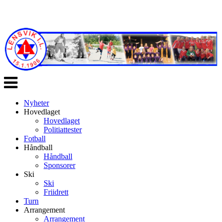
Veksle
navigasjon
Nyheter
Hovedlaget
Hovedlaget
Politiattester
Fotball
Håndball
Håndball
Sponsorer
Ski
Ski
Friidrett
Turn
Arrangement
Arrangement