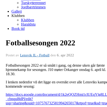
Turskytterrennet
Jordbærtrimmen
Galleri
Klubben
Klubben
Haraldstu
Book tid
Fotballsesongen 2022
Postet av
Lensvik IL - Fotball
den
6. apr 2022
Fotballsesongen 2022 er så smått i gang, og denne uken går første
hjemmekamp for sesongen. J10 møter Orkanger onsdag 6. april kl.
18.30.
I lenken nedenfor vil det ligge en oversikt over alle Lensviks kamp
kommende sesong:
https://docs.google.com/document/d/1k2eQOZHmi1clUEqYlg8L
_cbnqul8dPl/edit?
usp=sharing&ouid=107576732581994265017&rtpof=true&sd=tru