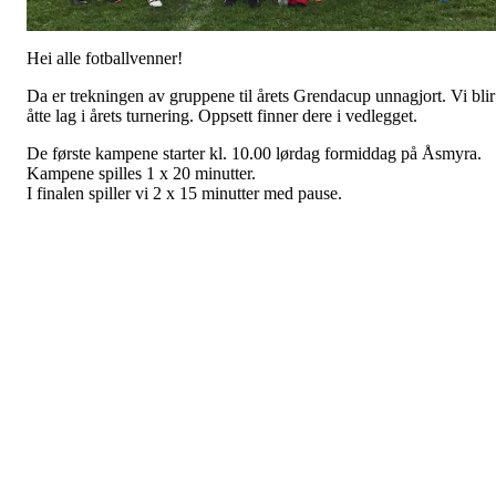
Hei alle fotballvenner!
Da er trekningen av gruppene til årets Grendacup unnagjort. Vi blir
åtte lag i årets turnering. Oppsett finner dere i vedlegget.
De første kampene starter kl. 10.00 lørdag formiddag på Åsmyra.
Kampene spilles 1 x 20 minutter.
I finalen spiller vi 2 x 15 minutter med pause.
Merk at alle lag må stille med dommer i løpet av dagen.
Vel møtt til en flott dag på Åsmyra! Det blir grilling og åpen kiosk.
Kampoppsett Grendacupen 2019.docx