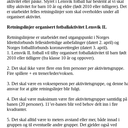
aktivitet etter påske. Styret i Lensvik fotball har bestemt at vi skal
tilby aktivitet for barn 10 år og eldre (født 2010 eller tidligere). Det
er utarbeidet felles retningslinjer som skal overholdes under all
organisert aktivitet.
Retningslinjer organisert fotballaktivitet Lensvik IL
Retningslinjene er utarbeidet med utgangspunkt i Norges
Idrettsforbunds fellesidrettslige anbefalinger (datert 2. april) og
Norges fotballforbunds koronavettregler (datert 3. april).
1. Lensvik IL fotball vil tilby organisert fotballaktivitet til barn født
2010 eller tidligere (fra klasse 10 år og oppover).
2. Det skal ikke være flere enn fem personer per aktivitetsgruppe.
Fire spillere + en trener/leder/voksen.
3. Det skal være en voksenperson per aktivitetsgruppe, og denne h
ansvar for at gitte retningslinjer blir fulgt.
4. Det skal være maksimum være fire aktivitetsgrupper samtidig på
banen (20 personer). 11’er-banen blir ved behov delt inn i fire
kvadranter.
5. Det skal alltid være to meters avstand eller mer, både innad i
gruppen og til eventuelle andre grupper. Det gjelder også ved