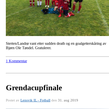
Sterten/Landrø vant etter sudden death og en goalgetterskåring av
Bjørn Ole Tøndel. Gratulerer.
1 Kommentar
Grendacupfinale
Postet av
Lensvik IL - Fotball
den
31. aug 2019