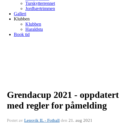
Turskytterrennet
Jordbærtrimmen
Galleri
Klubben
Klubben
Haraldstu
Book tid
Grendacup 2021 - oppdatert
med regler for påmelding
Postet av
Lensvik IL - Fotball
den
21. aug 2021