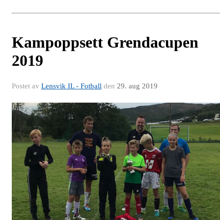
Kampoppsett Grendacupen
2019
Postet av
Lensvik IL - Fotball
den
29. aug 2019