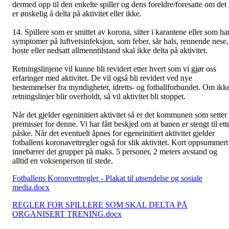
dermed opp til den enkelte spiller og dens foreldre/foresatte om det
er ønskelig å delta på aktivitet eller ikke.
14. Spillere som er smittet av korona, sitter i karantene eller som ha
symptomer på luftveisinfeksjon, som feber, sår hals, rennende nese,
hoste eller nedsatt allmenntilstand skal ikke delta på aktivitet.
Retningslinjene vil kunne bli revidert etter hvert som vi gjør oss
erfaringer med aktivitet. De vil også bli revidert ved nye
bestemmelser fra myndigheter, idretts- og fotballforbundet. Om ikk
retningslinjer blir overholdt, så vil aktivitet bli stoppet.
Når det gjelder egeninitiert aktivitet så er det kommunen som setter
premisser for denne. Vi har fått beskjed om at banen er stengt til ett
påske. Når det eventuelt åpnes for egeneinitiert aktivitet gjelder
fotballens koronavettregler også for slik aktivitet. Kort oppsummert
innebærer det grupper på maks. 5 personer, 2 meters avstand og
alltid en voksenperson til stede.
Fotballens Koronvettregler - Plakat til utsendelse og sosiale
media.docx
REGLER FOR SPILLERE SOM SKAL DELTA PÅ
ORGANISERT TRENING.docx