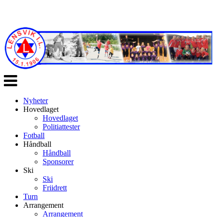
Veksle
navigasjon
Nyheter
Hovedlaget
Hovedlaget
Politiattester
Fotball
Håndball
Håndball
Sponsorer
Ski
Ski
Friidrett
Turn
Arrangement
Arrangement