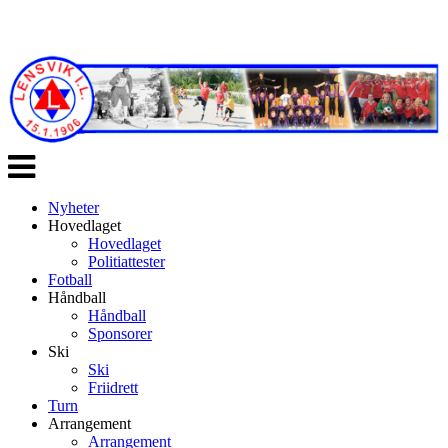
Veksle
navigasjon
Nyheter
Hovedlaget
Hovedlaget
Politiattester
Fotball
Håndball
Håndball
Sponsorer
Ski
Ski
Friidrett
Turn
Arrangement
Arrangement