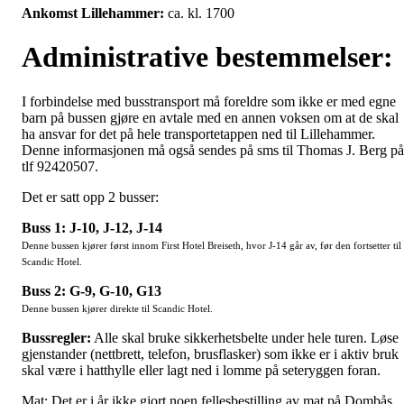
Ankomst Lillehammer:
ca. kl. 1700
Administrative bestemmelser:
I forbindelse med busstransport må foreldre som ikke er med egne
barn på bussen gjøre en avtale med en annen voksen om at de skal
ha ansvar for det på hele transportetappen ned til Lillehammer.
Denne informasjonen må også sendes på sms til Thomas J. Berg på
tlf 92420507.
Det er satt opp 2 busser:
Buss 1: J-10, J-12, J-14
Denne bussen kjører først innom First Hotel Breiseth, hvor J-14 går av, før den fortsetter til
Scandic Hotel.
Buss 2: G-9, G-10, G13
Denne bussen kjører direkte til Scandic Hotel.
Bussregler:
Alle skal bruke sikkerhetsbelte under hele turen. Løse
gjenstander (nettbrett, telefon, brusflasker) som ikke er i aktiv bruk
skal være i hatthylle eller lagt ned i lomme på seteryggen foran.
Mat: Det er i år ikke gjort noen fellesbestilling av mat på Dombås.