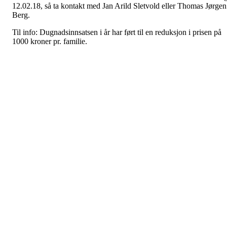
12.02.18, så ta kontakt med Jan Arild Sletvold eller Thomas Jørgen
Berg.
Til info: Dugnadsinnsatsen i år har ført til en reduksjon i prisen på
1000 kroner pr. familie.
DUGNADSLISTE FOR
ARRANGEMENT AV
KAMPER VINTER 2018
Postet av
Lensvik IL - Håndball
den
3. jan 2018