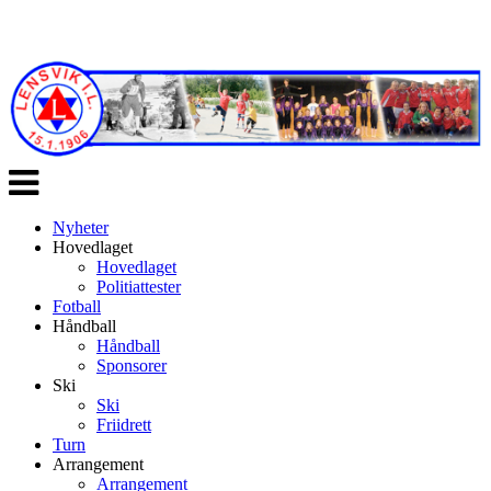
Veksle
navigasjon
Nyheter
Hovedlaget
Hovedlaget
Politiattester
Fotball
Håndball
Håndball
Sponsorer
Ski
Ski
Friidrett
Turn
Arrangement
Arrangement