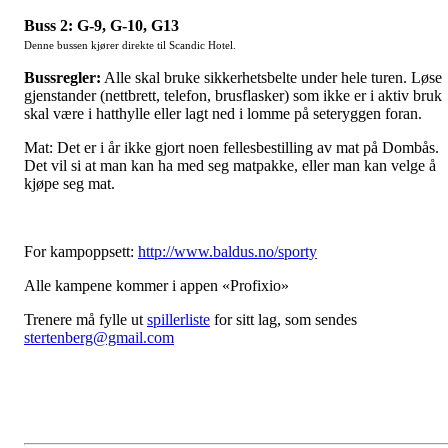
Buss 2: G-9, G-10, G13
Denne bussen kjører direkte til Scandic Hotel.
Bussregler:
Alle skal bruke sikkerhetsbelte under hele turen. Løse
gjenstander (nettbrett, telefon, brusflasker) som ikke er i aktiv bruk
skal være i hatthylle eller lagt ned i lomme på seteryggen foran.
Mat: Det er i år ikke gjort noen fellesbestilling av mat på Dombås.
Det vil si at man kan ha med seg matpakke, eller man kan velge å
kjøpe seg mat.
For kampoppsett:
http://www.baldus.no/sporty
Alle kampene kommer i appen «Profixio»
Trenere må fylle ut
spillerliste
for sitt lag, som sendes
stertenberg@gmail.com