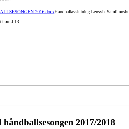
LLSESONGEN 2016.docx
Handballavslutning Lensvik Samfunnshu
ni t.om J 13
il håndballsesongen 2017/2018