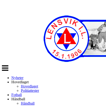
Veksle
navigasjon
Nyheter
Hovedlaget
Hovedlaget
Politiattester
Fotball
Håndball
Håndball