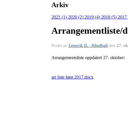
Arkiv
2021 (1)
2020 (2)
2019 (4)
2018 (5)
2017
Arrangementliste/d
Postet av
Lensvik IL - Håndball
den
27. ok
Arrangementsliste oppdatert 27. oktober:
arr liste høst 2017.docx