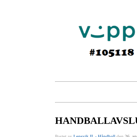
HANDBALLAVSL
Postet av
Lensvik IL - Håndball
den
26. ap