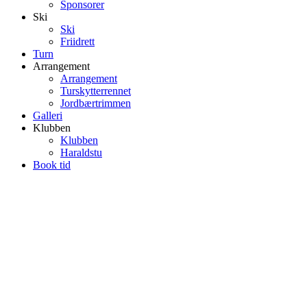
Sponsorer
Ski
Ski
Friidrett
Turn
Arrangement
Arrangement
Turskytterrennet
Jordbærtrimmen
Galleri
Klubben
Klubben
Haraldstu
Book tid