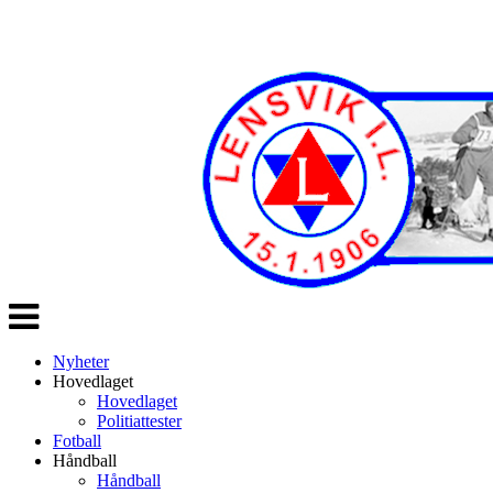
Veksle
navigasjon
Nyheter
Hovedlaget
Hovedlaget
Politiattester
Fotball
Håndball
Håndball