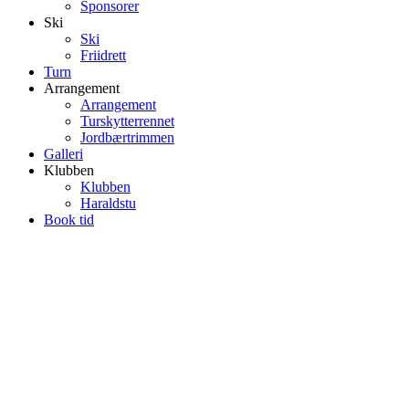
Sponsorer
Ski
Ski
Friidrett
Turn
Arrangement
Arrangement
Turskytterrennet
Jordbærtrimmen
Galleri
Klubben
Klubben
Haraldstu
Book tid