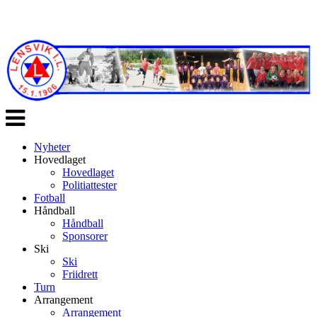
Veksle
navigasjon
Nyheter
Hovedlaget
Hovedlaget
Politiattester
Fotball
Håndball
Håndball
Sponsorer
Ski
Ski
Friidrett
Turn
Arrangement
Arrangement