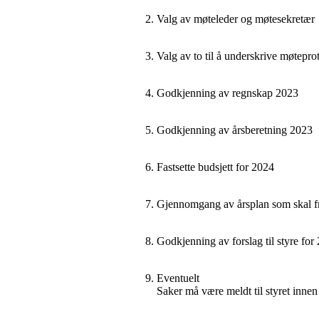
Valg av møteleder og møtesekretær
Valg av to til å underskrive møtepro
Godkjenning av regnskap 20
2
3
Godkjenning av årsberetning 20
2
3
Fastsette budsjett for 20
2
4
Gjennomgang av årsplan som skal f
Godkjenning av forslag til st
yre for
Eventuelt
Saker må være meldt til styret inne