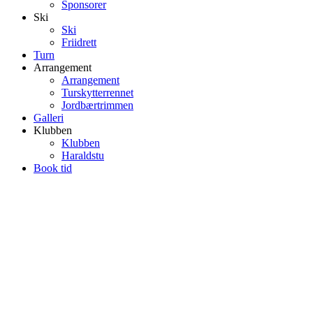
Sponsorer
Ski
Ski
Friidrett
Turn
Arrangement
Arrangement
Turskytterrennet
Jordbærtrimmen
Galleri
Klubben
Klubben
Haraldstu
Book tid