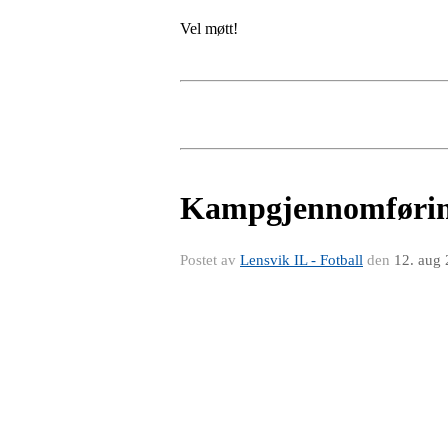
Vel møtt!
Kampgjennomførin
Postet av
Lensvik IL - Fotball
den
12. aug