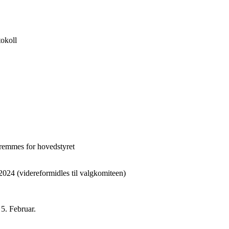
tokoll
remmes for hovedstyret
 20
2
4
(videreformidles til valgkomiteen)
n
5
.
F
ebruar.