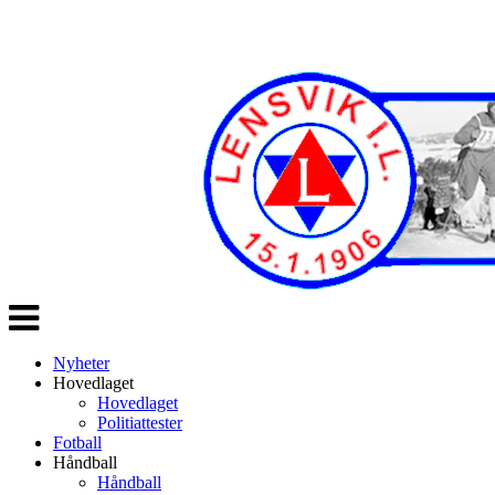
Veksle
navigasjon
Nyheter
Hovedlaget
Hovedlaget
Politiattester
Fotball
Håndball
Håndball