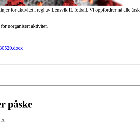
njer for aktivitet i regi av Lensvik IL fotball. Vi oppfordrer nå alle årskl
for uorganisert aktivitet.
130520.docx
er påske
020