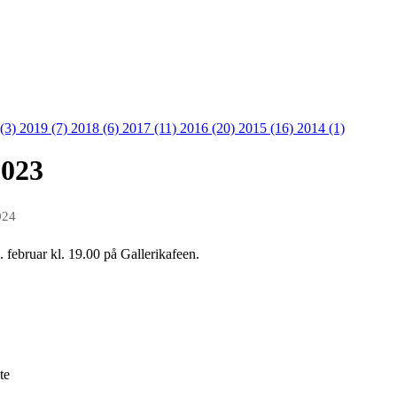
 (3)
2019 (7)
2018 (6)
2017 (11)
2016 (20)
2015 (16)
2014 (1)
2023
024
. februar kl. 19.00 på Gallerikafeen.
te