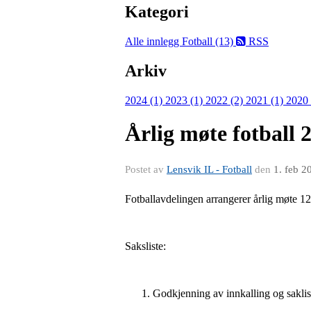
Kategori
Alle innlegg
Fotball (13)
RSS
Arkiv
2024 (1)
2023 (1)
2022 (2)
2021 (1)
2020
Årlig møte fotball 
Postet av
Lensvik IL - Fotball
den
1. feb 2
Fotballavdelingen arrangerer årlig møte 12
Saksliste
:
Godkjenning av innkalling og saklis