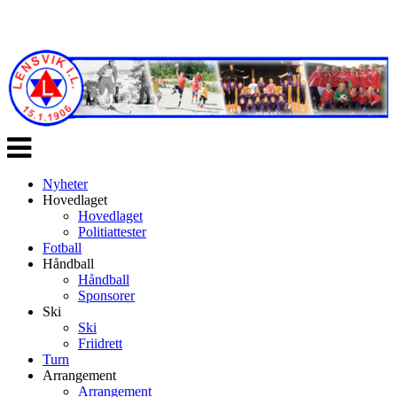
Veksle
navigasjon
Nyheter
Hovedlaget
Hovedlaget
Politiattester
Fotball
Håndball
Håndball
Sponsorer
Ski
Ski
Friidrett
Turn
Arrangement
Arrangement