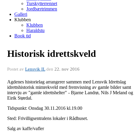
Turskytterrennet
Jordbærtrimmen
Galleri
Klubben
Klubben
Haraldstu
Book tid
Historisk idrettskveld
Postet av
Lensvik IL
den
22. nov 2016
Agdenes historielag arrangerer sammen med Lensvik Idrettslag
idrettshistorisk mimrekveld med fremvisning av gamle bilder samt
intervju av "gamle idrettshelter" - Bjarne Landrø, Nils J Meland og
Eirik Størdal.
Tidspunkt: Onsdag 30.11.2016 kl.19.00
Sted: Frivilligsentralens lokaler i Rådhuset.
Salg av kaffe/vafler