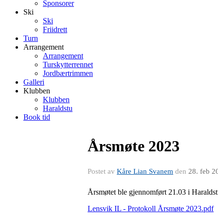
Sponsorer
Ski
Ski
Friidrett
Turn
Arrangement
Arrangement
Turskytterrennet
Jordbærtrimmen
Galleri
Klubben
Klubben
Haraldstu
Book tid
Årsmøte 2023
Postet av
Kåre Lian Svanem
den
28. feb 2
Årsmøtet ble gjennomført 21.03 i Haraldstu
Lensvik IL - Protokoll Årsmøte 2023.pdf