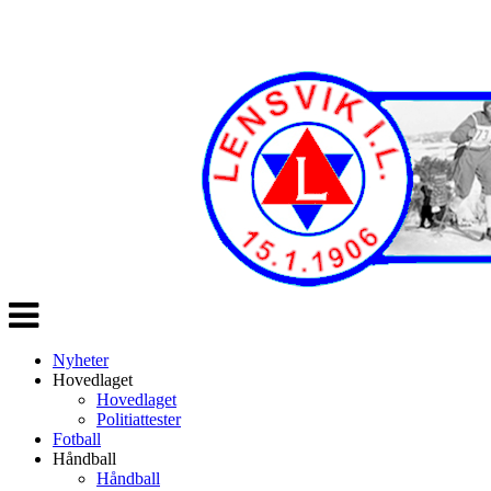
Veksle
navigasjon
Nyheter
Hovedlaget
Hovedlaget
Politiattester
Fotball
Håndball
Håndball