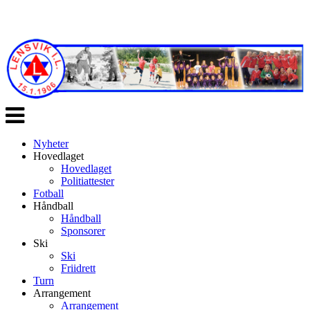
Veksle
navigasjon
Nyheter
Hovedlaget
Hovedlaget
Politiattester
Fotball
Håndball
Håndball
Sponsorer
Ski
Ski
Friidrett
Turn
Arrangement
Arrangement