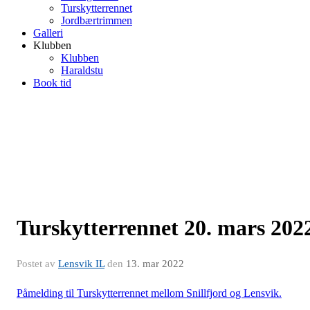
Turskytterrennet
Jordbærtrimmen
Galleri
Klubben
Klubben
Haraldstu
Book tid
Turskytterrennet 20. mars 202
Postet av
Lensvik IL
den
13. mar 2022
Påmelding til Turskytterrennet mellom Snillfjord og Lensvik.