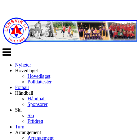
Veksle
navigasjon
Nyheter
Hovedlaget
Hovedlaget
Politiattester
Fotball
Håndball
Håndball
Sponsorer
Ski
Ski
Friidrett
Turn
Arrangement
Arrangement