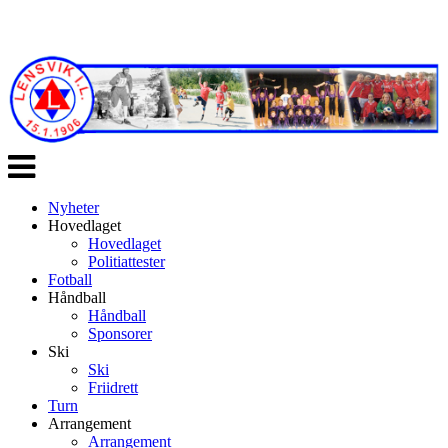
Veksle
navigasjon
Nyheter
Hovedlaget
Hovedlaget
Politiattester
Fotball
Håndball
Håndball
Sponsorer
Ski
Ski
Friidrett
Turn
Arrangement
Arrangement