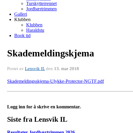
Turskytterrennet
Jordbærtrimmen
Galleri
Klubben
Klubben
Haraldstu
Book tid
Skademeldingskjema
Postet av
Lensvik IL
den
13. mar 2018
Skademeldingsskjema-Ulykke-Protector-NGTF.pdf
Logg inn for å skrive en kommentar.
Siste fra Lensvik IL
Resultater Jordbærtrimmen 2026