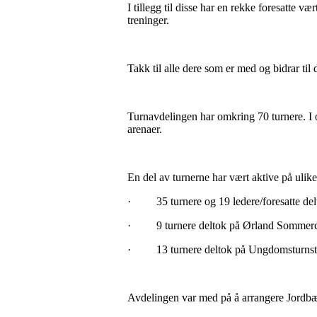
I tillegg til disse har en rekke foresatte 
treninger.
Takk til alle dere som er med og bidrar til de
Turnavdelingen har omkring 70 turnere. I og
arenaer.
En del av turnerne har vært aktive på ulike
·
35 turnere og 19 ledere/foresatte d
·
9 turnere deltok på Ørland Somme
·
13 turnere deltok på Ungdomsturns
Avdelingen var med på å arrangere Jordbær