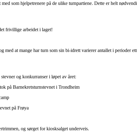
vært med som hjelpetrenere på de ulike turnpartiene. Dette er helt nødvend
t frivillige arbeidet i laget!
 med at mange har turn som sin bi-idrett varierer antallet i perioder ett
 stevner og konkurranser i løpet av året:
eltok på Barnekretsturnstevnet i Trondheim
rcamp
tevnet på Frøya
trimmen, og sørget for kiosksalget underveis.