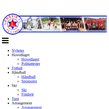
Veksle
navigasjon
Nyheter
Hovedlaget
Hovedlaget
Politiattester
Fotball
Håndball
Håndball
Sponsorer
Ski
Ski
Friidrett
Turn
Arrangement
Arrangement