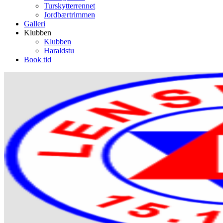
Turskytterrennet
Jordbærtrimmen
Galleri
Klubben
Klubben
Haraldstu
Book tid