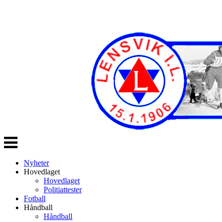
Veksle
navigasjon
Nyheter
Hovedlaget
Hovedlaget
Politiattester
Fotball
Håndball
Håndball