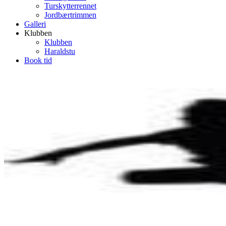
Turskytterrennet
Jordbærtrimmen
Galleri
Klubben
Klubben
Haraldstu
Book tid