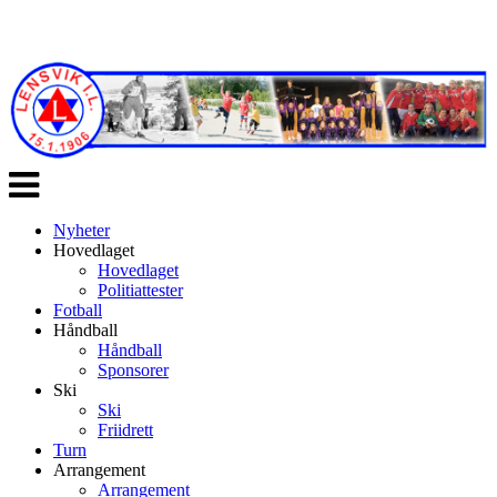
Veksle
navigasjon
Nyheter
Hovedlaget
Hovedlaget
Politiattester
Fotball
Håndball
Håndball
Sponsorer
Ski
Ski
Friidrett
Turn
Arrangement
Arrangement