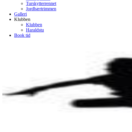
Turskytterrennet
Jordbærtrimmen
Galleri
Klubben
Klubben
Haraldstu
Book tid