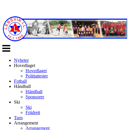
Veksle
navigasjon
Nyheter
Hovedlaget
Hovedlaget
Politiattester
Fotball
Håndball
Håndball
Sponsorer
Ski
Ski
Friidrett
Turn
Arrangement
Arrangement