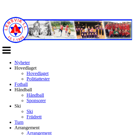
Veksle
navigasjon
Nyheter
Hovedlaget
Hovedlaget
Politiattester
Fotball
Håndball
Håndball
Sponsorer
Ski
Ski
Friidrett
Turn
Arrangement
Arrangement