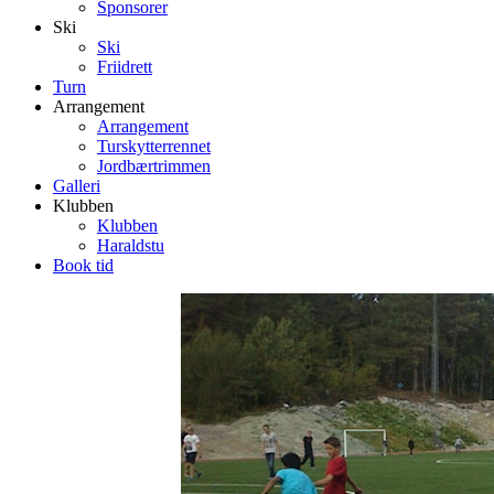
Sponsorer
Ski
Ski
Friidrett
Turn
Arrangement
Arrangement
Turskytterrennet
Jordbærtrimmen
Galleri
Klubben
Klubben
Haraldstu
Book tid