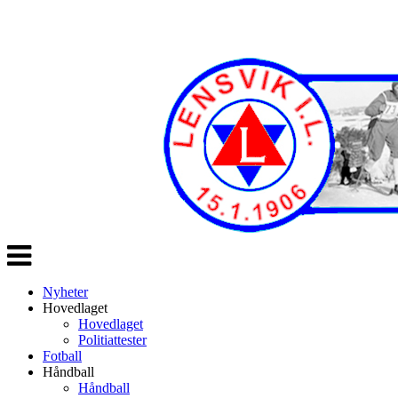
Veksle
navigasjon
Nyheter
Hovedlaget
Hovedlaget
Politiattester
Fotball
Håndball
Håndball