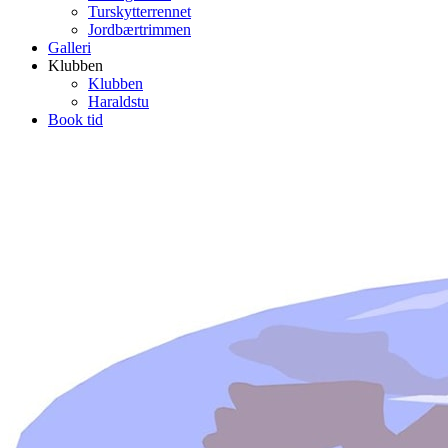
Turskytterrennet
Jordbærtrimmen
Galleri
Klubben
Klubben
Haraldstu
Book tid