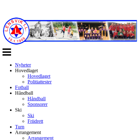
Veksle
navigasjon
Nyheter
Hovedlaget
Hovedlaget
Politiattester
Fotball
Håndball
Håndball
Sponsorer
Ski
Ski
Friidrett
Turn
Arrangement
Arrangement