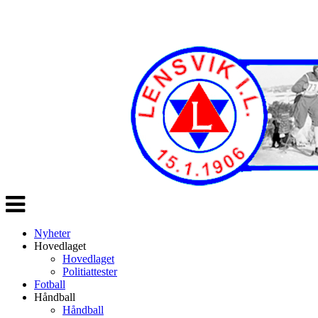
Veksle
navigasjon
Nyheter
Hovedlaget
Hovedlaget
Politiattester
Fotball
Håndball
Håndball