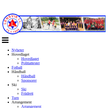
Veksle
navigasjon
Nyheter
Hovedlaget
Hovedlaget
Politiattester
Fotball
Håndball
Håndball
Sponsorer
Ski
Ski
Friidrett
Turn
Arrangement
Arrangement