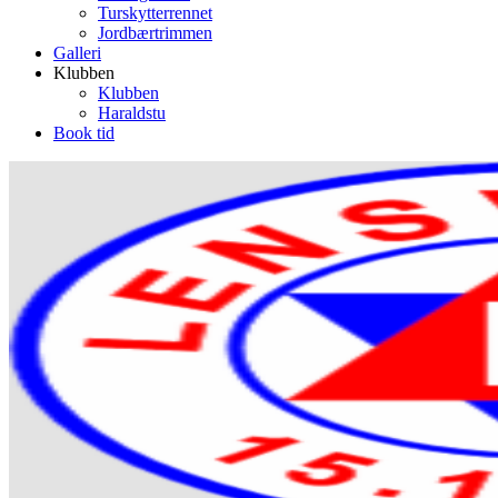
Turskytterrennet
Jordbærtrimmen
Galleri
Klubben
Klubben
Haraldstu
Book tid