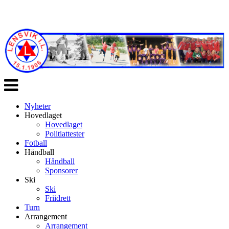
Veksle
navigasjon
Nyheter
Hovedlaget
Hovedlaget
Politiattester
Fotball
Håndball
Håndball
Sponsorer
Ski
Ski
Friidrett
Turn
Arrangement
Arrangement