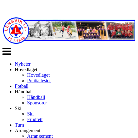
Veksle
navigasjon
Nyheter
Hovedlaget
Hovedlaget
Politiattester
Fotball
Håndball
Håndball
Sponsorer
Ski
Ski
Friidrett
Turn
Arrangement
Arrangement