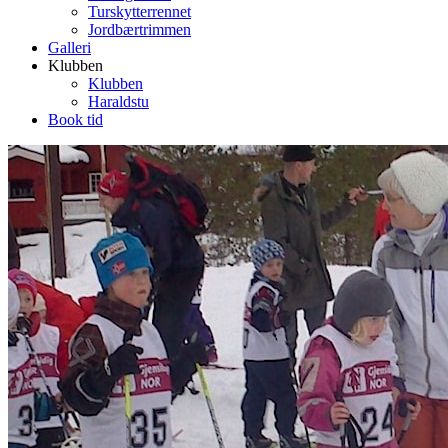
Turskytterrennet
Jordbærtrimmen
Galleri
Klubben
Klubben
Haraldstu
Book tid