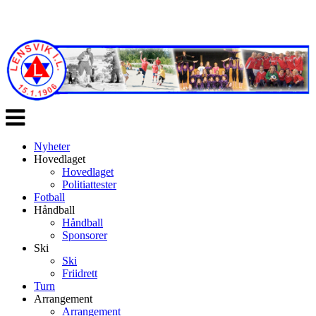
Veksle
navigasjon
Nyheter
Hovedlaget
Hovedlaget
Politiattester
Fotball
Håndball
Håndball
Sponsorer
Ski
Ski
Friidrett
Turn
Arrangement
Arrangement