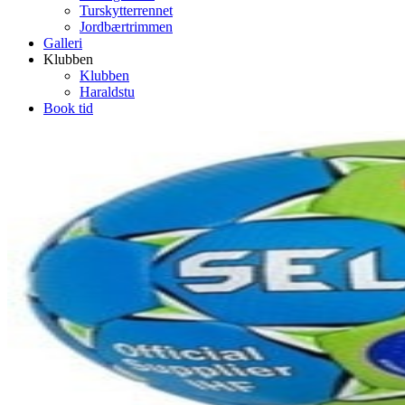
Turskytterrennet
Jordbærtrimmen
Galleri
Klubben
Klubben
Haraldstu
Book tid