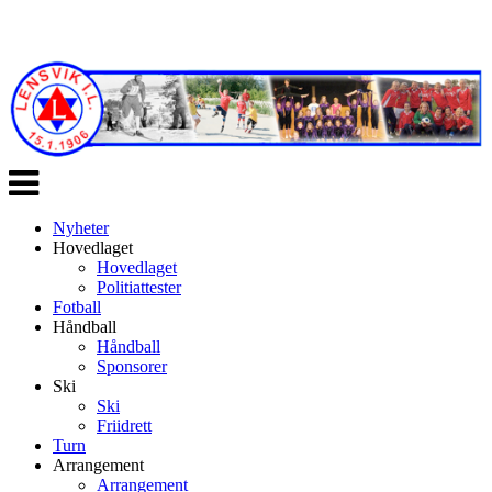
Veksle
navigasjon
Nyheter
Hovedlaget
Hovedlaget
Politiattester
Fotball
Håndball
Håndball
Sponsorer
Ski
Ski
Friidrett
Turn
Arrangement
Arrangement