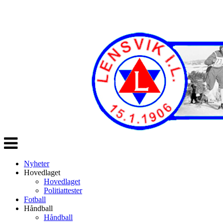
Veksle
navigasjon
Nyheter
Hovedlaget
Hovedlaget
Politiattester
Fotball
Håndball
Håndball