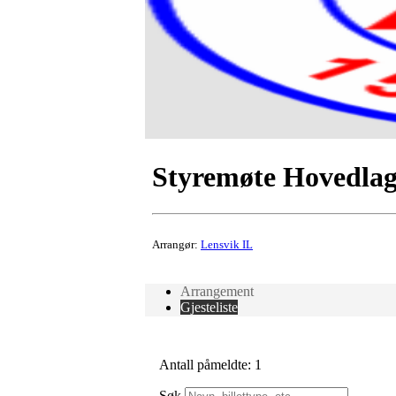
Styremøte Hovedlag
Arrangør:
Lensvik IL
Arrangement
Gjesteliste
Antall påmeldte: 1
Søk