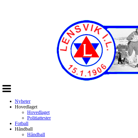
Veksle
navigasjon
Nyheter
Hovedlaget
Hovedlaget
Politiattester
Fotball
Håndball
Håndball