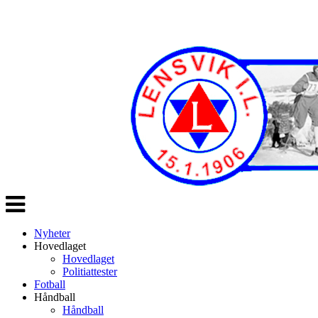
Veksle
navigasjon
Nyheter
Hovedlaget
Hovedlaget
Politiattester
Fotball
Håndball
Håndball