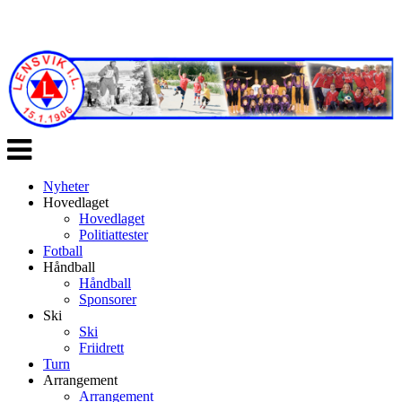
Veksle
navigasjon
Nyheter
Hovedlaget
Hovedlaget
Politiattester
Fotball
Håndball
Håndball
Sponsorer
Ski
Ski
Friidrett
Turn
Arrangement
Arrangement