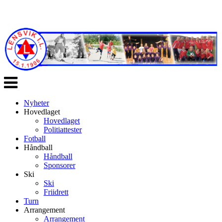
Veksle
navigasjon
Nyheter
Hovedlaget
Hovedlaget
Politiattester
Fotball
Håndball
Håndball
Sponsorer
Ski
Ski
Friidrett
Turn
Arrangement
Arrangement