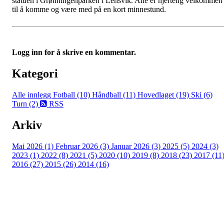
statuen i Grønningenparken i Lensvik. Alle er hjertelig velkommen
til å komme og være med på en kort minnestund.
Logg inn for å skrive en kommentar.
Kategori
Alle innlegg
Fotball (10)
Håndball (11)
Hovedlaget (19)
Ski (6)
Turn (2)
RSS
Arkiv
Mai 2026 (1)
Februar 2026 (3)
Januar 2026 (3)
2025 (5)
2024 (3)
2023 (1)
2022 (8)
2021 (5)
2020 (10)
2019 (8)
2018 (23)
2017 (11
2016 (27)
2015 (26)
2014 (16)