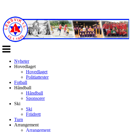
Veksle
navigasjon
Nyheter
Hovedlaget
Hovedlaget
Politiattester
Fotball
Håndball
Håndball
Sponsorer
Ski
Ski
Friidrett
Turn
Arrangement
Arrangement