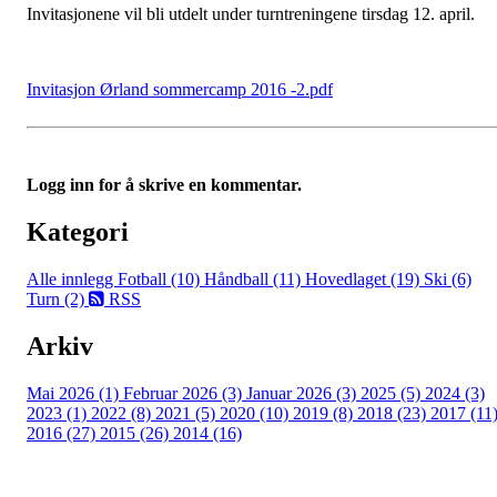
Invitasjonene vil bli utdelt under turntreningene tirsdag 12. april.
Invitasjon Ørland sommercamp 2016 -2.pdf
Logg inn for å skrive en kommentar.
Kategori
Alle innlegg
Fotball (10)
Håndball (11)
Hovedlaget (19)
Ski (6)
Turn (2)
RSS
Arkiv
Mai 2026 (1)
Februar 2026 (3)
Januar 2026 (3)
2025 (5)
2024 (3)
2023 (1)
2022 (8)
2021 (5)
2020 (10)
2019 (8)
2018 (23)
2017 (11
2016 (27)
2015 (26)
2014 (16)