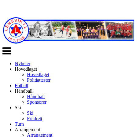
Veksle
navigasjon
Nyheter
Hovedlaget
Hovedlaget
Politiattester
Fotball
Håndball
Håndball
Sponsorer
Ski
Ski
Friidrett
Turn
Arrangement
Arrangement