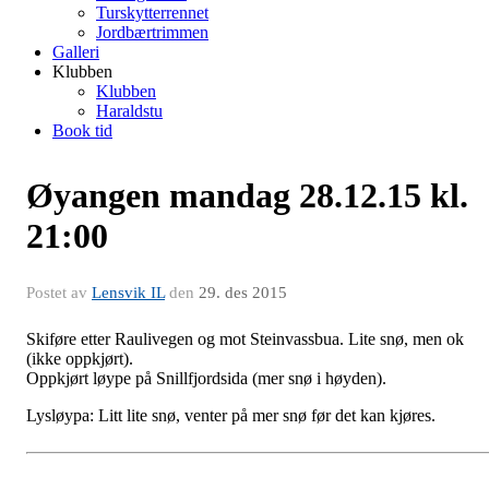
Turskytterrennet
Jordbærtrimmen
Galleri
Klubben
Klubben
Haraldstu
Book tid
Øyangen mandag 28.12.15 kl.
21:00
Postet av
Lensvik IL
den
29. des 2015
Skiføre etter Raulivegen og mot Steinvassbua. Lite snø, men ok
(ikke oppkjørt).
Oppkjørt løype på Snillfjordsida (mer snø i høyden).
Lysløypa: Litt lite snø, venter på mer snø før det kan kjøres.