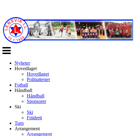
Veksle
navigasjon
Nyheter
Hovedlaget
Hovedlaget
Politiattester
Fotball
Håndball
Håndball
Sponsorer
Ski
Ski
Friidrett
Turn
Arrangement
Arrangement