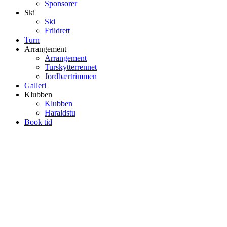
Sponsorer
Ski
Ski
Friidrett
Turn
Arrangement
Arrangement
Turskytterrennet
Jordbærtrimmen
Galleri
Klubben
Klubben
Haraldstu
Book tid