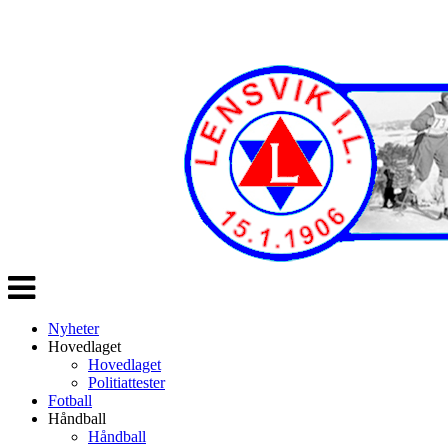
Veksle
navigasjon
Nyheter
Hovedlaget
Hovedlaget
Politiattester
Fotball
Håndball
Håndball