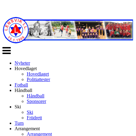
Veksle
navigasjon
Nyheter
Hovedlaget
Hovedlaget
Politiattester
Fotball
Håndball
Håndball
Sponsorer
Ski
Ski
Friidrett
Turn
Arrangement
Arrangement