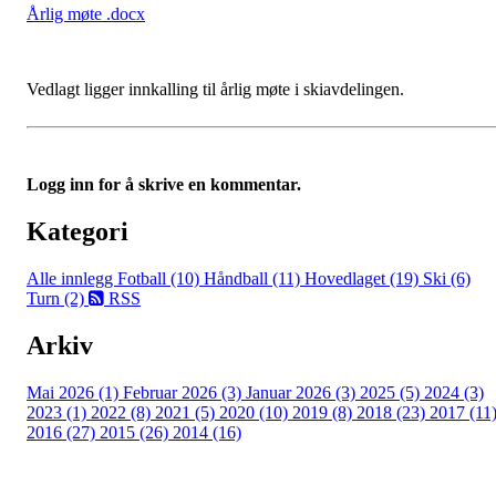
Årlig møte .docx
Vedlagt ligger innkalling til årlig møte i skiavdelingen.
Logg inn for å skrive en kommentar.
Kategori
Alle innlegg
Fotball (10)
Håndball (11)
Hovedlaget (19)
Ski (6)
Turn (2)
RSS
Arkiv
Mai 2026 (1)
Februar 2026 (3)
Januar 2026 (3)
2025 (5)
2024 (3)
2023 (1)
2022 (8)
2021 (5)
2020 (10)
2019 (8)
2018 (23)
2017 (11
2016 (27)
2015 (26)
2014 (16)