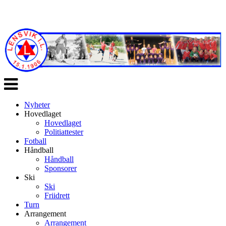
Veksle
navigasjon
Nyheter
Hovedlaget
Hovedlaget
Politiattester
Fotball
Håndball
Håndball
Sponsorer
Ski
Ski
Friidrett
Turn
Arrangement
Arrangement