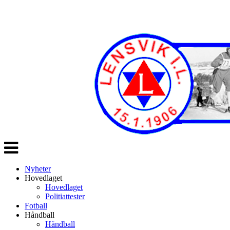
Veksle
navigasjon
Nyheter
Hovedlaget
Hovedlaget
Politiattester
Fotball
Håndball
Håndball