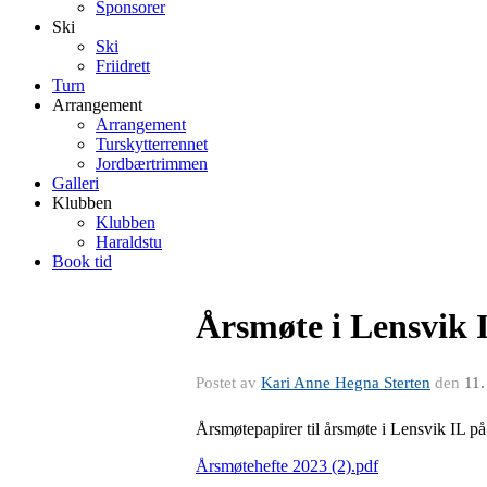
Sponsorer
Ski
Ski
Friidrett
Turn
Arrangement
Arrangement
Turskytterrennet
Jordbærtrimmen
Galleri
Klubben
Klubben
Haraldstu
Book tid
Årsmøte i Lensvik 
Postet av
Kari Anne Hegna Sterten
den
11.
Årsmøtepapirer til årsmøte i Lensvik IL p
Årsmøtehefte 2023 (2).pdf