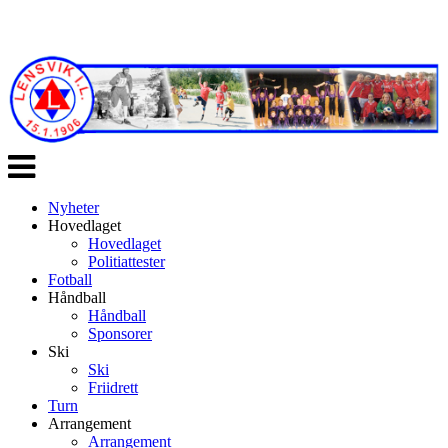
Veksle
navigasjon
Nyheter
Hovedlaget
Hovedlaget
Politiattester
Fotball
Håndball
Håndball
Sponsorer
Ski
Ski
Friidrett
Turn
Arrangement
Arrangement