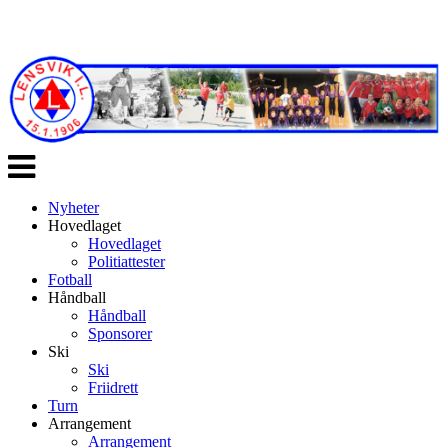
Veksle
navigasjon
Nyheter
Hovedlaget
Hovedlaget
Politiattester
Fotball
Håndball
Håndball
Sponsorer
Ski
Ski
Friidrett
Turn
Arrangement
Arrangement