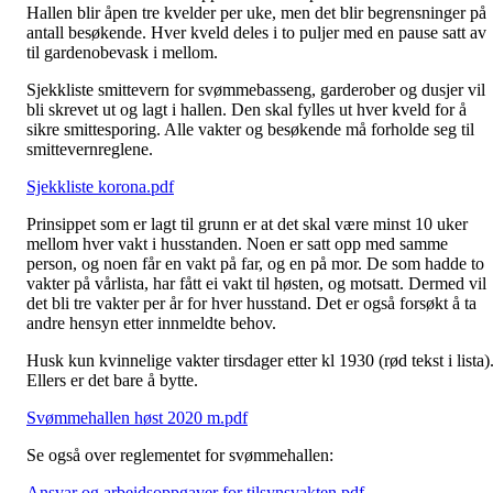
Hallen blir åpen tre kvelder per uke, men det blir begrensninger på
antall besøkende. Hver kveld deles i to puljer med en pause satt av
til gardenobevask i mellom.
Sjekkliste smittevern for svømmebasseng, garderober og dusjer vil
bli skrevet ut og lagt i hallen. Den skal fylles ut hver kveld for å
sikre smittesporing. Alle vakter og besøkende må forholde seg til
smittevernreglene.
Sjekkliste korona.pdf
Prinsippet som er lagt til grunn er at det skal være minst 10 uker
mellom hver vakt i husstanden. Noen er satt opp med samme
person, og noen får en vakt på far, og en på mor. De som hadde to
vakter på vårlista, har fått ei vakt til høsten, og motsatt. Dermed vil
det bli tre vakter per år for hver husstand. Det er også forsøkt å ta
andre hensyn etter innmeldte behov.
Husk kun kvinnelige vakter tirsdager etter kl 1930 (rød tekst i lista)
Ellers er det bare å bytte.
Svømmehallen høst 2020 m.pdf
Se også over reglementet for svømmehallen:
Ansvar og arbeidsoppgaver for tilsynsvakten.pdf