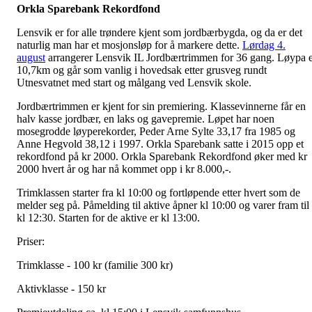
Orkla Sparebank Rekordfond
Lensvik er for alle trøndere kjent som jordbærbygda, og da er det
naturlig man har et mosjonsløp for å markere dette.
Lørdag 4.
august
arrangerer Lensvik IL Jordbærtrimmen for 36 gang. Løypa 
10,7km og går som vanlig i hovedsak etter grusveg rundt
Utnesvatnet med start og målgang ved Lensvik skole.
Jordbærtrimmen er kjent for sin premiering. Klassevinnerne får en
halv kasse jordbær, en laks og gavepremie. Løpet har noen
mosegrodde løyperekorder, Peder Arne Sylte 33,17 fra 1985 og
Anne Hegvold 38,12 i 1997. Orkla Sparebank satte i 2015 opp et
rekordfond på kr 2000. Orkla Sparebank Rekordfond øker med kr
2000 hvert år og har nå kommet opp i kr 8.000,-.
Trimklassen starter fra kl 10:00 og fortløpende etter hvert som de
melder seg på. Påmelding til aktive åpner kl 10:00 og varer fram til
kl 12:30. Starten for de aktive er kl 13:00.
Priser:
Trimklasse - 100 kr (familie 300 kr)
Aktivklasse - 150 kr