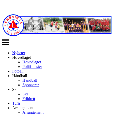
Veksle
navigasjon
Nyheter
Hovedlaget
Hovedlaget
Politiattester
Fotball
Håndball
Håndball
Sponsorer
Ski
Ski
Friidrett
Turn
Arrangement
Arrangement