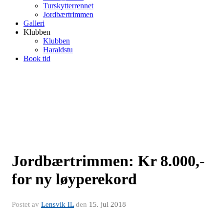
Turskytterrennet
Jordbærtrimmen
Galleri
Klubben
Klubben
Haraldstu
Book tid
Jordbærtrimmen: Kr 8.000,-
for ny løyperekord
Postet av
Lensvik IL
den
15. jul 2018