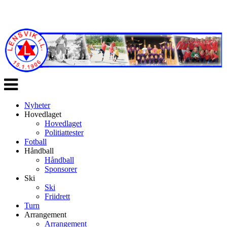
Veksle
navigasjon
Nyheter
Hovedlaget
Hovedlaget
Politiattester
Fotball
Håndball
Håndball
Sponsorer
Ski
Ski
Friidrett
Turn
Arrangement
Arrangement