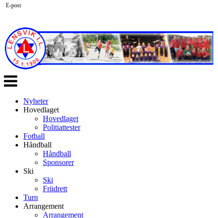
E-post
Veksle
navigasjon
Nyheter
Hovedlaget
Hovedlaget
Politiattester
Fotball
Håndball
Håndball
Sponsorer
Ski
Ski
Friidrett
Turn
Arrangement
Arrangement