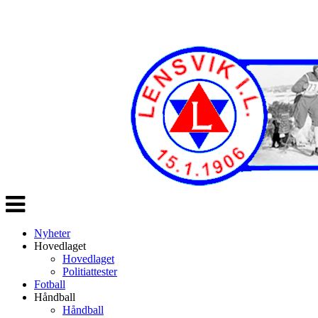
Veksle
navigasjon
Nyheter
Hovedlaget
Hovedlaget
Politiattester
Fotball
Håndball
Håndball