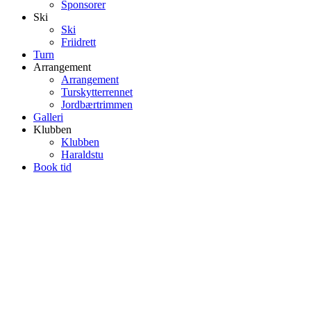
Sponsorer
Ski
Ski
Friidrett
Turn
Arrangement
Arrangement
Turskytterrennet
Jordbærtrimmen
Galleri
Klubben
Klubben
Haraldstu
Book tid