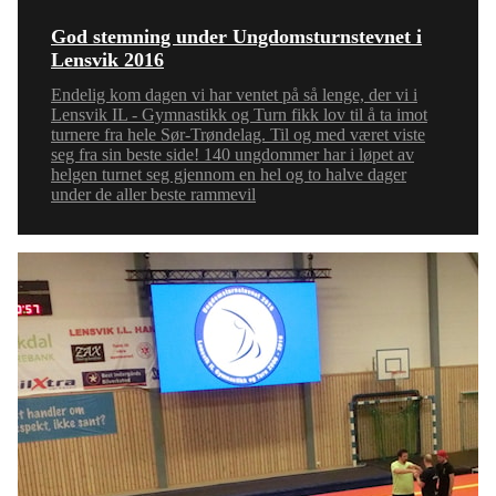
God stemning under Ungdomsturnstevnet i
Lensvik 2016
Endelig kom dagen vi har ventet på så lenge, der vi i
Lensvik IL - Gymnastikk og Turn fikk lov til å ta imot
turnere fra hele Sør-Trøndelag. Til og med været viste
seg fra sin beste side! 140 ungdommer har i løpet av
helgen turnet seg gjennom en hel og to halve dager
under de aller beste rammevil