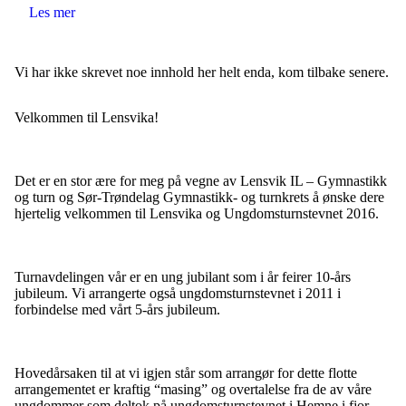
Les mer
Vi har ikke skrevet noe innhold her helt enda, kom tilbake senere.
Velkommen til Lensvika!
Det er en stor ære for meg på vegne av Lensvik IL – Gymnastikk
og turn og Sør-Trøndelag Gymnastikk-
og turnkrets å ønske dere
hjertelig velkommen til Lensvika og Ungdomsturnstevnet 2016.
Turnavdelingen vår er en ung jubilant som i år feirer 10-års
jubileum. Vi arrangerte også ungdomsturnstevnet i 2011 i
forbindelse med vårt 5-års jubileum.
Hovedårsaken til at vi igjen står som arrangør for dette flotte
arrangementet er kraftig “masing” og overtalelse fra de av våre
ungdommer som deltok på ungdomsturnstevnet i Hemne i fjor.