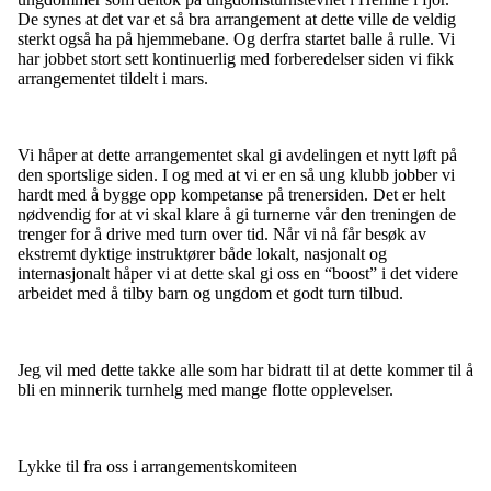
De synes at det var et så bra arrangement at dette ville de veldig
sterkt også ha på hjemmebane. Og derfra startet balle å rulle. Vi
har jobbet stort sett kontinuerlig med forberedelser siden vi fikk
arrangementet tildelt i mars.
Vi håper at dette arrangementet skal gi avdelingen et nytt løft på
den sportslige siden. I og med at vi er en så ung klubb jobber vi
hardt med å bygge opp kompetanse på trenersiden. Det er helt
nødvendig for at vi skal klare å gi turnerne vår den treningen de
trenger for å drive med turn over tid. Når vi nå får besøk av
ekstremt dyktige instruktører både lokalt, nasjonalt og
internasjonalt håper vi at dette skal gi oss en “boost” i det videre
arbeidet med å tilby barn og ungdom et godt turn tilbud.
Jeg vil med dette takke alle som har bidratt til at dette kommer til å
bli en minnerik turnhelg med mange flotte opplevelser.
Lykke til fra oss i arrangementskomiteen