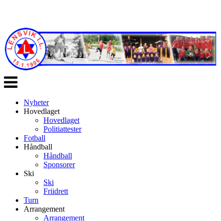
Veksle
navigasjon
Nyheter
Hovedlaget
Hovedlaget
Politiattester
Fotball
Håndball
Håndball
Sponsorer
Ski
Ski
Friidrett
Turn
Arrangement
Arrangement