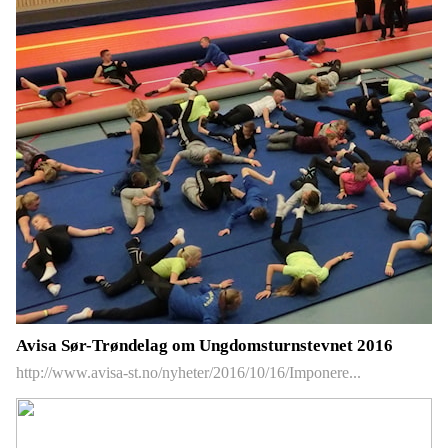
Avisa Sør-Trøndelag om Ungdomsturnstevnet 2016
http://www.avisa-st.no/nyheter/2016/10/16/Imponere...