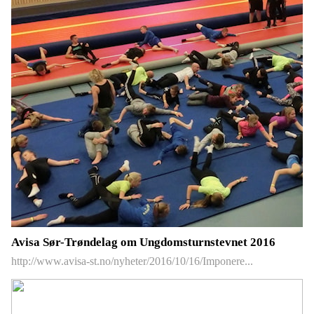
Avisa Sør-Trøndelag om Ungdomsturnstevnet 2016
http://www.avisa-st.no/nyheter/2016/10/16/Imponere...