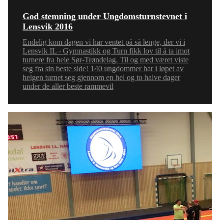
God stemning under Ungdomsturnstevnet i
Lensvik 2016
Endelig kom dagen vi har ventet på så lenge, der vi i
Lensvik IL - Gymnastikk og Turn fikk lov til å ta imot
turnere fra hele Sør-Trøndelag. Til og med været viste
seg fra sin beste side! 140 ungdommer har i løpet av
helgen turnet seg gjennom en hel og to halve dager
under de aller beste rammevil