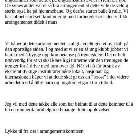
De synes at det var et så bra arrangement at dette ville de veldig
sterkt også ha på hjemmebane. Og derfra startet balle å rulle. Vi
har jobbet stort sett kontinuerlig med forberedelser siden vi fikk
arrangementet tildelt i mars.
Vi håper at dette arrangementet skal gi avdelingen et nytt løft på
den sportslige siden. I og med at vi er en så ung klubb jobber vi
hardt med å bygge opp kompetanse på trenersiden. Det er helt
nødvendig for at vi skal klare å gi turnerne vår den treningen de
trenger for å drive med turn over tid. Når vi nå får besøk av
ekstremt dyktige instruktører både lokalt, nasjonalt og
internasjonalt håper vi at dette skal gi oss en “boost” i det videre
arbeidet med å tilby barn og ungdom et godt turn tilbud.
Jeg vil med dette takke alle som har bidratt til at dette kommer til å
bli en minnerik turnhelg med mange flotte opplevelser.
Lykke til fra oss i arrangementskomiteen