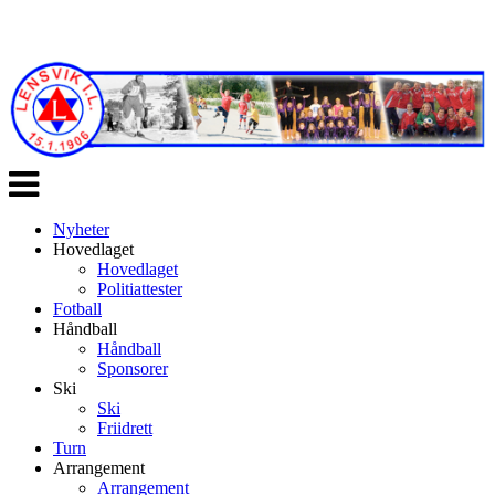
Veksle
navigasjon
Nyheter
Hovedlaget
Hovedlaget
Politiattester
Fotball
Håndball
Håndball
Sponsorer
Ski
Ski
Friidrett
Turn
Arrangement
Arrangement