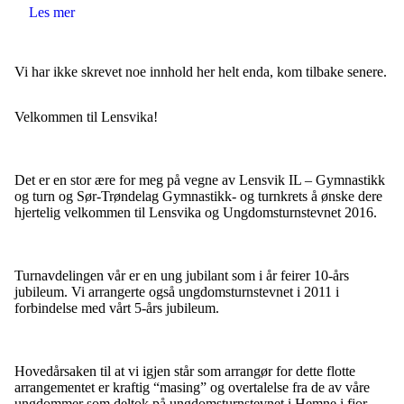
Les mer
Vi har ikke skrevet noe innhold her helt enda, kom tilbake senere.
Velkommen til Lensvika!
Det er en stor ære for meg på vegne av Lensvik IL – Gymnastikk
og turn og Sør-Trøndelag Gymnastikk-
og turnkrets å ønske dere
hjertelig velkommen til Lensvika og Ungdomsturnstevnet 2016.
Turnavdelingen vår er en ung jubilant som i år feirer 10-års
jubileum. Vi arrangerte også ungdomsturnstevnet i 2011 i
forbindelse med vårt 5-års jubileum.
Hovedårsaken til at vi igjen står som arrangør for dette flotte
arrangementet er kraftig “masing” og overtalelse fra de av våre
ungdommer som deltok på ungdomsturnstevnet i Hemne i fjor.