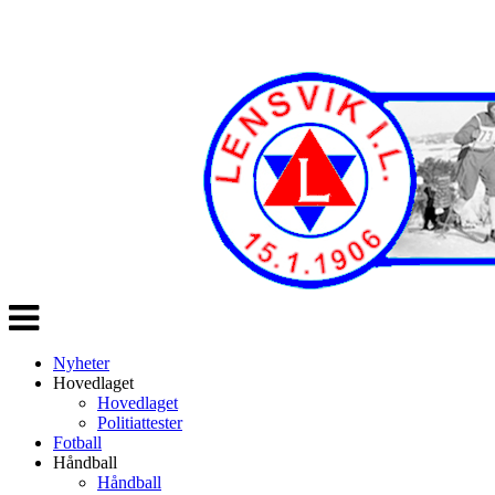
Veksle
navigasjon
Nyheter
Hovedlaget
Hovedlaget
Politiattester
Fotball
Håndball
Håndball