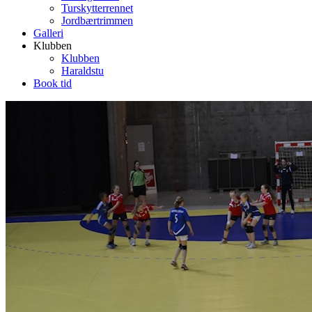
Turskytterrennet
Jordbærtrimmen
Galleri
Klubben
Klubben
Haraldstu
Book tid