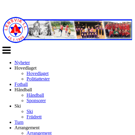
Veksle
navigasjon
Nyheter
Hovedlaget
Hovedlaget
Politiattester
Fotball
Håndball
Håndball
Sponsorer
Ski
Ski
Friidrett
Turn
Arrangement
Arrangement